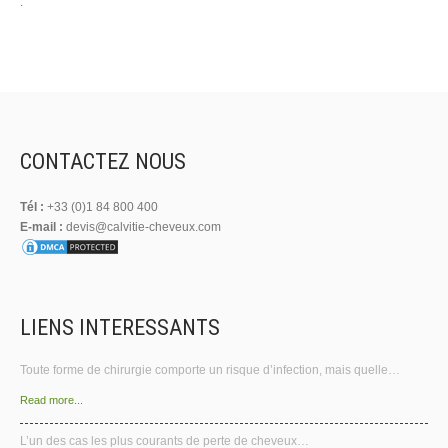
.
CONTACTEZ NOUS
Tél :
+33 (0)1 84 800 400
E-mail :
devis@calvitie-cheveux.com
LIENS INTERESSANTS
Toute forme de chirurgie comporte un risque d’infection, mais quelle…
Read more...
L’un des cas les plus courants de perte de cheveux…