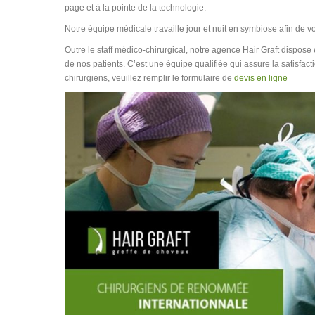
page et à la pointe de la technologie.
Notre équipe médicale travaille jour et nuit en symbiose afin de v
Outre le staff médico-chirurgical, notre agence Hair Graft dispos
de nos patients. C’est une équipe qualifiée qui assure la satisfac
chirurgiens, veuillez remplir le formulaire de
devis en ligne