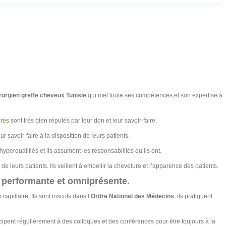
irurgien greffe cheveux Tunisie
qui met toute ses compétences et son expertise à
ires
sont très bien réputés par leur don et leur savoir-faire.
ur savoir-faire à la disposition de leurs patients.
hyperqualifiés et ils assument les responsabilités qu’ils ont.
e leurs patients. Ils veillent à embellir la chevelure et l’apparence des patients.
 performante et omniprésente.
apillaire. Ils sont inscrits dans l’
Ordre National des Médecins
, ils pratiquent
ticipent régulièrement à des colloques et des conférences pour être toujours à la