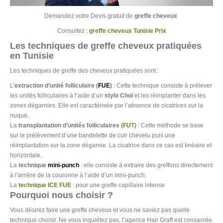
Demandez votre Devis gratuit de
greffe cheveux
Consultez :
greffe cheveux Tunisie Prix
Les techniques de greffe cheveux pratiquées
en Tunisie
Les techniques de greffe des cheveux pratiquées sont :
L’
extraction d’unité folliculaire (
FUE
)
: Cette technique consiste à prélever
les unités folliculaires à l’aide d’un
stylo Choï
et les réimplanter dans les
zones dégarnies. Elle est caractérisée par l’absence de cicatrices sur la
nuque.
La
transplantation d’unités folliculaires (
FUT
)
: Cette méthode se base
sur le prélèvement d’une bandelette de cuir chevelu puis une
réimplantation sur la zone dégarnie. La cicatrice dans ce cas est linéaire et
horizontale.
La
technique
mini-punch
: elle consiste à extraire des greffons directement
à l’arrière de la couronne à l’aide d’un mini-punch.
La
technique ICE FUE
: pour une greffe capillaire intense
Pourquoi nous choisir ?
Vous désirez faire une greffe cheveux et vous ne saviez pas quelle
technique choisir. Ne vous inquiétez pas, l’agence Hair Graft est consacrée