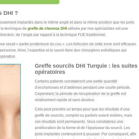
s DHI ?
igneusement implantés dans le même angle et dans la même position que les poils
, la technique de
greffe de cheveux DHI
utilisée par nos spécialistes est une
a direction, de l’angle par rapport à la technique FUE traditionnel.
serait « partie postérieure du cou ». Les follicules de cette zone sont efficaces.
ersonne. Ainsi, l’expertise et le savoir-faire des chirurgiens esthétiques qui
’opération.
Greffe sourcils DHI Turquie : les suites
opératoires
Certains patients constateront une petite quantité
d’ecchymoses et d’œdèmes pendant une courte période.
Cependant, la période de récupération de la greffe est
relativement rapide et sans douleur.
Cela peut prendre un temps pour que les résultats d’une
greffe de sourcils, complet ou partiels soient visibles, mais
ces résultats sont permanents. Vous constaterez une
amélioration de la forme et de l’épaisseur du sourcil. Les
poils implantés continueront à pousser. Par conséquent, afin