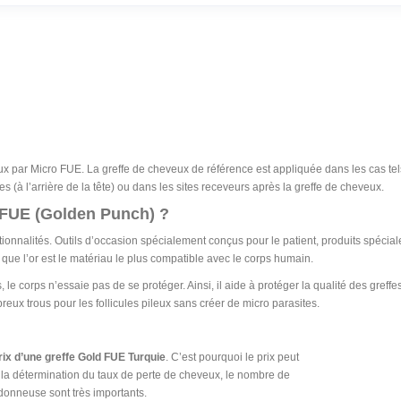
x par Micro FUE. La greffe de cheveux de référence est appliquée dans les cas tels 
es (à l’arrière de la tête) ou dans les sites receveurs après la greffe de cheveux.
 FUE (Golden Punch) ?
nnalités. Outils d’occasion spécialement conçus pour le patient, produits spécialem
que l’or est le matériau le plus compatible avec le corps humain.
s, le corps n’essaie pas de se protéger. Ainsi, il aide à protéger la qualité des greff
eux trous pour les follicules pileux sans créer de micro parasites.
rix d’une greffe Gold FUE Turquie
. C’est pourquoi le prix peut
e, la détermination du taux de perte de cheveux, le nombre de
 donneuse sont très importants.