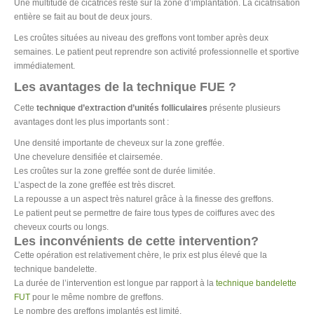
Une multitude de cicatrices reste sur la zone d’implantation. La cicatrisation
entière se fait au bout de deux jours.
Les croûtes situées au niveau des greffons vont tomber après deux
semaines. Le patient peut reprendre son activité professionnelle et sportive
immédiatement.
Les avantages de la technique FUE ?
Cette
technique d’extraction d’unités folliculaires
présente plusieurs
avantages dont les plus importants sont :
Une densité importante de cheveux sur la zone greffée.
Une chevelure densifiée et clairsemée.
Les croûtes sur la zone greffée sont de durée limitée.
L’aspect de la zone greffée est très discret.
La repousse a un aspect très naturel grâce à la finesse des greffons.
Le patient peut se permettre de faire tous types de coiffures avec des
cheveux courts ou longs.
Les inconvénients de cette intervention?
Cette opération est relativement chère, le prix est plus élevé que la
technique bandelette.
La durée de l’intervention est longue par rapport à la
technique bandelette
FUT
pour le même nombre de greffons.
Le nombre des greffons implantés est limité.