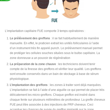
L’implantation capillaire FUE comporte 3 temps opératoires :
Le prélèvement des greffons
: il se fait habituellement de manière
manuelle. En effet, le praticien extrait les unités folliculaires à l’aide
d’un instrument très fin appelé punch. Le prélèvement manuel permet
de protéger les cellules souches situées sous le bulbe capillaire. La
zone donneuse a un pouvoir de régénération
La préparation de la zone chauve
: les techniciens doivent tenir
compte de la finesse des greffons et vérifier leur qualité. Les greffons
sont ensuite conservés dans un bain de stockage à base de sérum
physiologique.
L’implantation des greffons
: les zones à traiter sont déjà marquées.
L’implantation se fait à l’aide d’une aiguille ce qui permet de placer très
délicatement les micro-greffons. Chaque greffon est inséré dans
chaque fente sur plusieurs millimètres de profondeur. La greffe cheveux
FUE peut être associée à des injections de PRP cheveux. Ceci
accentue les chances de survie du greffon implanté sur la zone