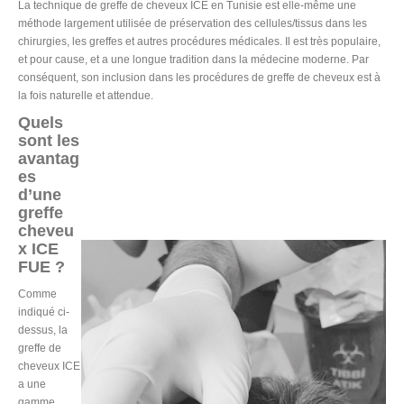
La technique de greffe de cheveux ICE en Tunisie est elle-même une
méthode largement utilisée de préservation des cellules/tissus dans les
chirurgies, les greffes et autres procédures médicales. Il est très populaire,
et pour cause, et a une longue tradition dans la médecine moderne. Par
conséquent, son inclusion dans les procédures de greffe de cheveux est à
la fois naturelle et attendue.
Quels
sont les
avantag
es
d’une
greffe
cheveu
x ICE
FUE ?
Comme
indiqué ci-
dessus, la
greffe de
cheveux ICE
a une
gamme