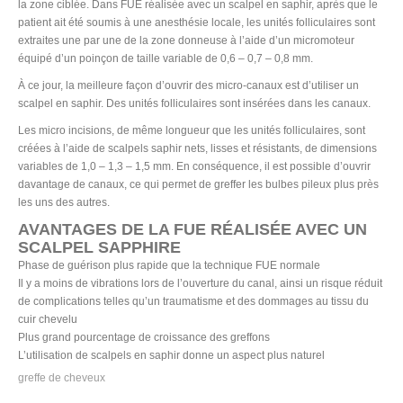
la zone ciblée. Dans FUE réalisée avec un scalpel en saphir, après que le
patient ait été soumis à une anesthésie locale, les unités folliculaires sont
extraites une par une de la zone donneuse à l’aide d’un micromoteur
équipé d’un poinçon de taille variable de 0,6 – 0,7 – 0,8 mm.
À ce jour, la meilleure façon d’ouvrir des micro-canaux est d’utiliser un
scalpel en saphir. Des unités folliculaires sont insérées dans les canaux.
Les micro incisions, de même longueur que les unités folliculaires, sont
créées à l’aide de scalpels saphir nets, lisses et résistants, de dimensions
variables de 1,0 – 1,3 – 1,5 mm. En conséquence, il est possible d’ouvrir
davantage de canaux, ce qui permet de greffer les bulbes pileux plus près
les uns des autres.
AVANTAGES DE LA FUE RÉALISÉE AVEC UN
SCALPEL SAPPHIRE
Phase de guérison plus rapide que la technique FUE normale
Il y a moins de vibrations lors de l’ouverture du canal, ainsi un risque réduit
de complications telles qu’un traumatisme et des dommages au tissu du
cuir chevelu
Plus grand pourcentage de croissance des greffons
L’utilisation de scalpels en saphir donne un aspect plus naturel
greffe de cheveux