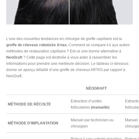
L’une des nouvelles tendances en chirurgie de greffe capillaire est la
greffe de cheveux robotisée Artas.
Comment se compare-t-il aux autres
méthodes de restauration capillaire ? Est-ce une bonne alternative à
NeoGraft
? Cette page est destinée à vous aider à rassembler les
informations pour prendre une meilleure décision. Le tableau ci-dessous
donne un aperçu détaillé d’une greffe de cheveux ARTAS par rapport à
NeoGraft.
NÉOGRAFT
Extraction d’unités
Extracti
MÉTHODE DE RÉCOLTE
folliculaires
(manuelle)
follicula
Manuel par technicien ou
Manuel 
MÉTHODE D’IMPLANTATION
chirurgien
chirurgi