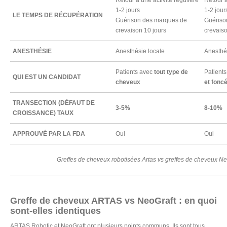
Retour à une activité régulière
Retour à
1-2 jours
1-2 jour
LE TEMPS DE RÉCUPÉRATION
Guérison des marques de
Guériso
crevaison 10 jours
crevaiso
ANESTHÉSIE
Anesthésie locale
Anesthé
Patients avec
tout type de
Patient
QUI EST UN CANDIDAT
cheveux
et fonc
TRANSECTION (DÉFAUT DE
3-5%
8-10%
CROISSANCE) TAUX
APPROUVÉ PAR LA FDA
Oui
Oui
Greffes de cheveux robotisées Artas vs greffes de cheveux Ne
Greffe de cheveux ARTAS vs NeoGraft : en quoi
sont-elles identiques
ARTAS Robotic et NeoGraft ont plusieurs points communs. Ils sont tous