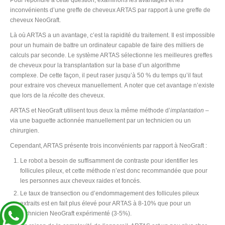
Pour répondre à cette question, examinons les avantages et les
inconvénients d’une greffe de cheveux ARTAS par rapport à une greffe de
cheveux NeoGraft.
Là où ARTAS a un avantage, c’est la rapidité du traitement. Il est impossible
pour un humain de battre un ordinateur capable de faire des milliers de
calculs par seconde. Le système ARTAS sélectionne les meilleures greffes
de cheveux pour la transplantation sur la base d’un algorithme
complexe. De cette façon, il peut raser jusqu’à 50 % du temps qu’il faut
pour extraire vos cheveux manuellement. A noter que cet avantage n’existe
que lors de la
récolte
des cheveux.
ARTAS et NeoGraft utilisent tous deux la même méthode d’
implantation
–
via une baguette actionnée manuellement par un technicien ou un
chirurgien.
Cependant, ARTAS présente trois inconvénients par rapport à NeoGraft :
Le robot a besoin de suffisamment de contraste pour identifier les
follicules pileux, et cette méthode n’est donc recommandée que pour
les personnes aux cheveux raides et foncés.
Le taux de transection ou d’endommagement des follicules pileux
extraits est en fait plus élevé pour ARTAS à 8-10% que pour un
technicien NeoGraft expérimenté (3-5%).