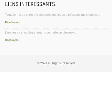
LIENS INTERESSANTS
Toute forme de chirurgie comporte un risque d’infection, mais quelle…
Read more...
L’un des cas les plus courants de perte de cheveux…
Read more...
© 2021 All Rights Reserved