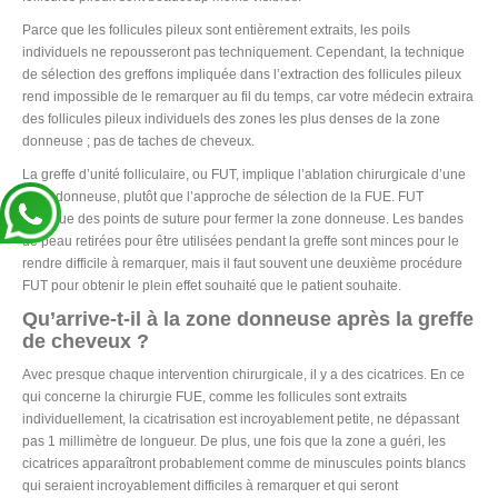
Parce que les follicules pileux sont entièrement extraits, les poils
individuels ne repousseront pas techniquement. Cependant, la technique
de sélection des greffons impliquée dans l’extraction des follicules pileux
rend impossible de le remarquer au fil du temps, car votre médecin extraira
des follicules pileux individuels des zones les plus denses de la zone
donneuse ; pas de taches de cheveux.
La greffe d’unité folliculaire, ou FUT, implique l’ablation chirurgicale d’une
zone donneuse, plutôt que l’approche de sélection de la FUE. FUT
implique des points de suture pour fermer la zone donneuse. Les bandes
de peau retirées pour être utilisées pendant la greffe sont minces pour le
rendre difficile à remarquer, mais il faut souvent une deuxième procédure
FUT pour obtenir le plein effet souhaité que le patient souhaite.
Qu’arrive-t-il à la zone donneuse après la greffe
de cheveux ?
Avec presque chaque intervention chirurgicale, il y a des cicatrices. En ce
qui concerne la chirurgie FUE, comme les follicules sont extraits
individuellement, la cicatrisation est incroyablement petite, ne dépassant
pas 1 millimètre de longueur. De plus, une fois que la zone a guéri, les
cicatrices apparaîtront probablement comme de minuscules points blancs
qui seraient incroyablement difficiles à remarquer et qui seront