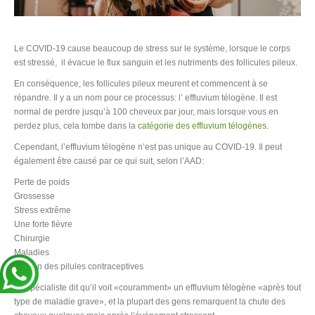
Le COVID-19 cause beaucoup de stress sur le système, lorsque le corps
est stressé, il évacue le flux sanguin et les nutriments des follicules pileux.
En conséquence, les follicules pileux meurent et commencent à se
répandre. Il y a un nom pour ce processus: l’ effluvium télogène. Il est
normal de perdre jusqu’à 100 cheveux par jour, mais lorsque vous en
perdez plus, cela tombe dans la
catégorie des effluvium télogènes.
Cependant, l’effluvium télogène n’est pas unique au COVID-19. Il peut
également être causé par ce qui suit, selon l’AAD:
Perte de poids
Grossesse
Stress extrême
Une forte fièvre
Chirurgie
Maladies
Finition des pilules contraceptives
Le spécialiste dit qu’il voit «couramment» un effluvium télogène «après tout
type de maladie grave», et la plupart des gens remarquent la chute des