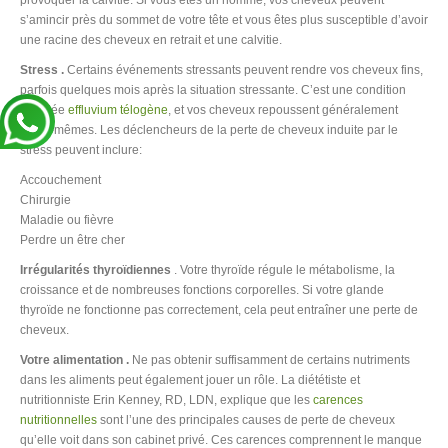
provoquer la calvitie. Si vous êtes un homme, vos cheveux peuvent
s’amincir près du sommet de votre tête et vous êtes plus susceptible d’avoir
une racine des cheveux en retrait et une calvitie.
Stress .
Certains événements stressants peuvent rendre vos cheveux fins,
parfois quelques mois après la situation stressante. C’est une condition
appelée
effluvium télogène
, et vos cheveux repoussent généralement
d’eux-mêmes. Les déclencheurs de la perte de cheveux induite par le
stress peuvent inclure:
Accouchement
Chirurgie
Maladie ou fièvre
Perdre un être cher
Irrégularités thyroïdiennes
. Votre thyroïde régule le métabolisme, la
croissance et de nombreuses fonctions corporelles. Si votre glande
thyroïde ne fonctionne pas correctement, cela peut entraîner une perte de
cheveux.
Votre alimentation .
Ne pas obtenir suffisamment de certains nutriments
dans les aliments peut également jouer un rôle. La diététiste et
nutritionniste Erin Kenney, RD, LDN, explique que les
carences
nutritionnelles
sont l’une des principales causes de perte de cheveux
qu’elle voit dans son cabinet privé. Ces carences comprennent le manque