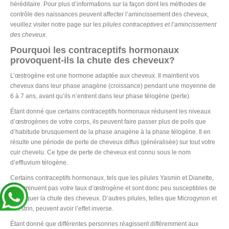
héréditaire. Pour plus d’informations sur la façon dont les méthodes de
contrôle des naissances peuvent affecter l’amincissement des cheveux,
veuillez visiter notre page sur les
pilules contraceptives et l’amincissement
des cheveux.
Pourquoi les contraceptifs hormonaux
provoquent-ils la chute des cheveux?
L’œstrogène est une hormone adaptée aux cheveux. Il maintient vos
cheveux dans leur phase anagène (croissance) pendant une moyenne de
6 à 7 ans, avant qu’ils n’entrent dans leur phase télogène (perte).
Étant donné que certains contraceptifs hormonaux réduisent les niveaux
d’œstrogènes de votre corps, ils peuvent faire passer plus de poils que
d’habitude brusquement de la phase anagène à la phase télogène. Il en
résulte une période de perte de cheveux diffus (généralisée) sur tout votre
cuir chevelu. Ce type de perte de cheveux est connu sous le nom
d’effluvium télogène.
Certains contraceptifs hormonaux, tels que les pilules Yasmin et Dianette,
ne diminuent pas votre taux d’œstrogène et sont donc peu susceptibles de
provoquer la chute des cheveux. D’autres pilules, telles que Microgynon et
Loestrin, peuvent avoir l’effet inverse.
Étant donné que différentes personnes réagissent différemment aux