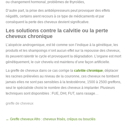
ou changement hormonal, problèmes de thyroïdes,
D’autre part, la prise des antidépresseurs peut provoquer des effets
négatifs, certains aient recours à ce type de médicaments et par
conséquent la perte des cheveux devient significative.
Les solutions contre la calvitie ou la perte
cheveux chronique
L’alopécie androgenique, est lié comme son l’indique à la génétique, les
produits et les shampoings n’ont aucun effet sur la repousse des cheveux,
ils peuvent ralentir le cycle et provoquent la dégradation. L’organe est mort
génétiquement, le cuir chevelu est maintenu d’une façon artificielle.
La greffe de cheveux dans ce cas corrige la
calvitie chronique
, déplacer
les racines prélevées au niveau de la couronne, ces cheveux ne tombent
jamais elles ne sont pas sensibles à la testostérone, 1500 à 2500 greffons,
seul le spécialiste choisi le nombre des cheveux à implanter. Plusieurs
techniques sont disponibles : FUE, DHI, FUT, sans rasage…
greffe de cheveux
Post
←
Greffe cheveux Afro : cheveux frisés, crépus ou bouclés
navigation