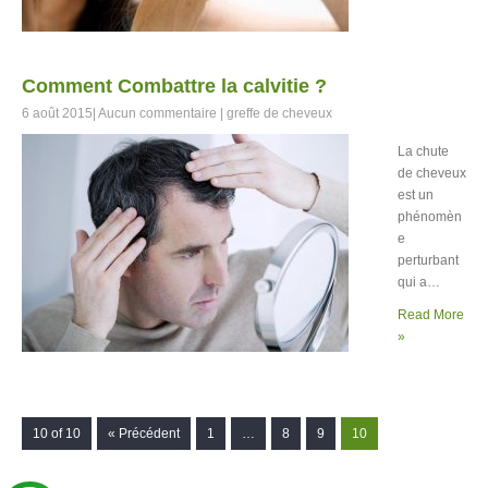
Comment Combattre la calvitie ?
6 août 2015
|
Aucun commentaire
|
greffe de cheveux
La chute
de cheveux
est un
phénomèn
e
perturbant
qui a…
Read More
»
10 of 10
« Précédent
1
…
8
9
10