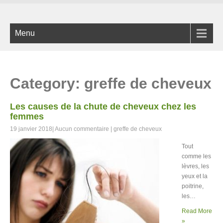
Menu
Category: greffe de cheveux
Les causes de la chute de cheveux chez les
femmes
19 janvier 2018
|
Aucun commentaire
|
greffe de cheveux
Tout
comme les
lèvres, les
yeux et la
poitrine,
les…
Read More
»